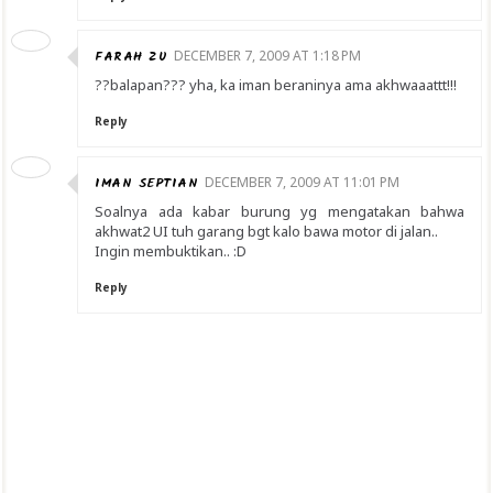
FARAH ZU
DECEMBER 7, 2009 AT 1:18 PM
??balapan??? yha, ka iman beraninya ama akhwaaattt!!!
Reply
IMAN SEPTIAN
DECEMBER 7, 2009 AT 11:01 PM
Soalnya ada kabar burung yg mengatakan bahwa
akhwat2 UI tuh garang bgt kalo bawa motor di jalan..
Ingin membuktikan.. :D
Reply