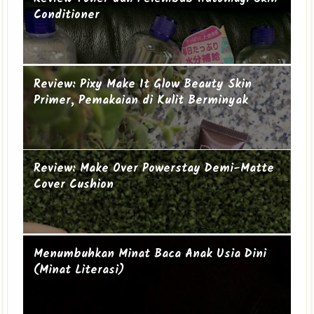
Conditioner
Suami-suami Jauh dari Istri
Cucu ke-19
Review: Pixy Make It Glow Beauty Skin
Primer, Pemakaian di Kulit Berminyak
Review: Make Over Powerstay Demi-Matte
Cover Cushion
Mengapa perempuan itu sering geer?
Ibu Introvert
Menumbuhkan Minat Baca Anak Usia Dini
(Minat Literasi)