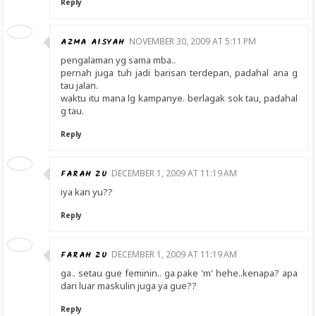
Reply
AZMA AISYAH
NOVEMBER 30, 2009 AT 5:11 PM
pengalaman yg sama mba..
pernah juga tuh jadi barisan terdepan, padahal ana g
tau jalan.
waktu itu mana lg kampanye. berlagak sok tau, padahal
g tau.
Reply
FARAH ZU
DECEMBER 1, 2009 AT 11:19 AM
iya kan yu??
Reply
FARAH ZU
DECEMBER 1, 2009 AT 11:19 AM
ga.. setau gue feminin.. ga pake 'm' hehe..kenapa? apa
dari luar maskulin juga ya gue??
Reply