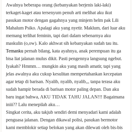
Awalnya beberapa orang (kebanyakan berjenis laki-laki)
terkaget-kaget atau tersenyum penuh arti melihat aku ikut
pasukan motor dengan gagahnya yang minjem helm pak Lili
Mahalum Psiko. Apalagi aku yang nyetir. Maklum, dari luar aku
memang terlihat feminin, tapi dari dalam sebenarnya aku
maskulin (o,ow). Kalo akhwat sih kebanyakan sudah tau itu.
Temanku
pernah bilang, kata ayahnya, anak perempuan itu ga
bisa liat jalanan mulus dikit. Pasti pengennya langsung ngebut.
Iyakah? Hmmm… mungkin aku yang masih amatir, tapi yang
jelas awalnya aku cukup kesulitan mempertahankan kecepatan
agar tetap di barisan. Nyalib, nyalib, nyalib,,, tanpa terasa aku
sudah hampir berada di barisan motor paling depan. Dan aku
baru ingat bahwa, AKU TIDAK TAHU JALAN!!! Bagaimana
iniii?? Lalu menepilah aku…
Singkat cerita, aku takjub sendiri demi menyadari kami adalah
penguasa jalanan. Dengan dikawal polisi, pasukan bermotor
kami memblokir setiap belokan yang akan dilewati oleh bis-bis