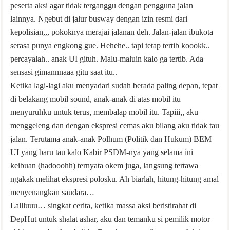
peserta aksi agar tidak terganggu dengan pengguna jalan
lainnya. Ngebut di jalur busway dengan izin resmi dari
kepolisian,,, pokoknya merajai jalanan deh. Jalan-jalan ibukota
serasa punya engkong gue. Hehehe.. tapi tetap tertib koookk..
percayalah.. anak UI gituh. Malu-maluin kalo ga tertib. Ada
sensasi gimannnaaa gitu saat itu..
Ketika lagi-lagi aku menyadari sudah berada paling depan, tepat
di belakang mobil sound, anak-anak di atas mobil itu
menyuruhku untuk terus, membalap mobil itu. Tapiii,, aku
menggeleng dan dengan ekspresi cemas aku bilang aku tidak tau
jalan. Terutama anak-anak Polhum (Politik dan Hukum) BEM
UI yang baru tau kalo Kabir PSDM-nya yang selama ini
keibuan (hadooohh) ternyata okem juga, langsung tertawa
ngakak melihat ekspresi polosku. Ah biarlah, hitung-hitung amal
menyenangkan saudara…
Lallluuu… singkat cerita, ketika massa aksi beristirahat di
DepHut untuk shalat ashar, aku dan temanku si pemilik motor