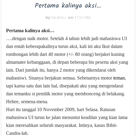
Pertama kalinya aksi…
by
farahzu
on
11:57 AM
Pertama kalinya aksi…
….dengan naik motor. Setelah 4 tahun lebih jadi mahasiswa UI
dan entah keberapakalinya turun aksi, kali ini aku Ikut dalam
rombongan lebih dari 40 motor (+/- 80 orang) berjaket kuning
almamater kebanggaan, di depan beberapa bis peserta aksi yang
lain. Dari jumlah itu, hanya 2 motor yang dikendarai oleh
mahasiswi. Sisanya berjakun semua. Sebenarnya motor
teman
,
tapi karna satu dan lain hal, disepakati aku yang mengendarai
dan temanku si pemilik motor yang membonceng di belakang.
Hehee, semena-mena.
Hari itu tanggal 10 November 2009, hari Selasa. Ratusan
mahasiswa UI turun ke jalan menuntut keadilan yang kian lama
kian meresahkan seluruh masyarakat. Intinya, kasus Bibit-
Candra-lah.