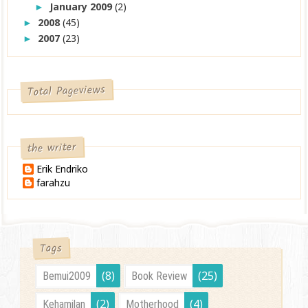
January 2009
(2)
►
2008
(45)
►
2007
(23)
►
Total Pageviews
the writer
Erik Endriko
farahzu
Tags
(8)
(25)
Bemui2009
Book Review
(2)
(4)
Kehamilan
Motherhood