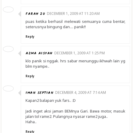
FARAH ZU
DECEMBER 1, 2009 AT 11:20 AM
puas ketika berhasil melewati semuanya cuma bentar,
seterusnya bingung dan.... panik!!
Reply
AZMA AISYAH
DECEMBER 1, 2009 AT 1:25 PM
klo panik si nggak. hrs sabar menunggu ikhwah lain yg
blm nyampe..
Reply
IMAN SEPTIAN
DECEMBER 4, 2009 AT 7:14 AM
Kapan2 balapan yuk fars.. :D
Jadi inget aksi jaman BEMnya Gari. Bawa motor, masuk
jalan tol rame2. Pulangnya nyasar rame2 juga..
Haha..
Reply