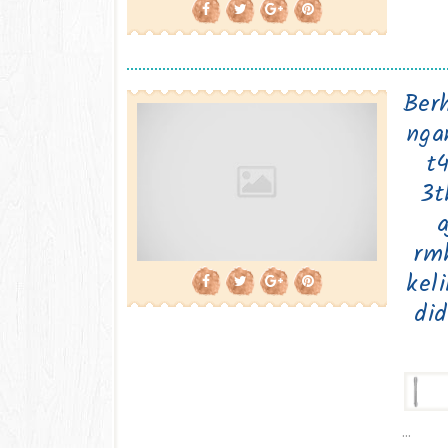
Ber
nga
t
3t
a
rmh
kel
di
...