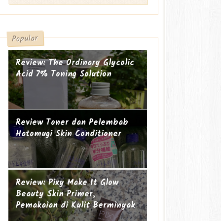
Popular
Review: The Ordinary Glycolic
Acid 7% Toning Solution
Review Toner dan Pelembab
Hatomugi Skin Conditioner
Suami-suami Jauh dari Istri
Cucu ke-19
Review: Pixy Make It Glow
Beauty Skin Primer,
Pemakaian di Kulit Berminyak