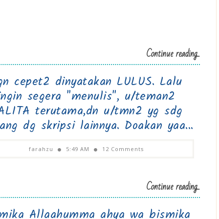
Continue reading...
gn cepet2 dinyatakan LULUS. Lalu
ingin segera "menulis", u/teman2
ALITA terutama,dn u/tmn2 yg sdg
uang dg skripsi lainnya. Doakan yaa...
farahzu
5:49 AM
12 Comments
Continue reading...
smika Allaahumma ahya wa bismika