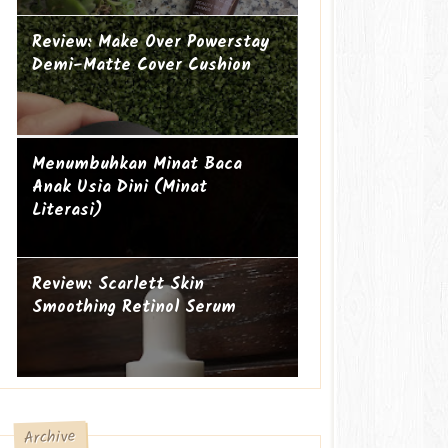
Review: Make Over Powerstay
Demi-Matte Cover Cushion
Mengapa perempuan itu sering
Ibu Introvert
Menumbuhkan Minat Baca
geer?
Anak Usia Dini (Minat
Literasi)
Review: Scarlett Skin
Smoothing Retinol Serum
Archive