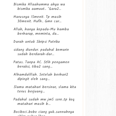
Bismika Allaahumma ahya wa
bismika aamuut.. *Gara2...
Harusnya 15menit. Tp masih
30menit. Hufh.. Gmn car...
Allah, hanya kepada-Mu hamba
berharap, meminta, da...
Darah untuk Skripsi Putriku
sidang diundur. padahal kemarin
sudah berdarah-dar...
Patas. Tanpa AC. Stlh pengamen
beraksi, tiba2 sang...
Alhamdulillah. Setelah berhari2
dipingit oleh sang...
Slama matahari bersinar, slama kita
terus berjuang...
Padahal sudah mw jm5 sore..tp koq
matahari masih b...
Bociboci..bobo ciang yuk..sunnahnya