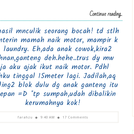
Continue reading...
hasil mnculik seorang bocah! td stlh
nterin mamah naik motor, mampir k
4 laundry. Eh,ada anak cowok,kira2
hnan,ganteng deh.hehe..trus dy mw
ja aku ajak ikut naik motor. Pdhl
ku tinggal 15meter lagi. Jadilah,aq
iling2 blok dulu dg anak ganteng itu
depan =D *tp sumpah,udah dibalikin
kerumahnya kok!
farahzu
9:40 AM
17 Comments