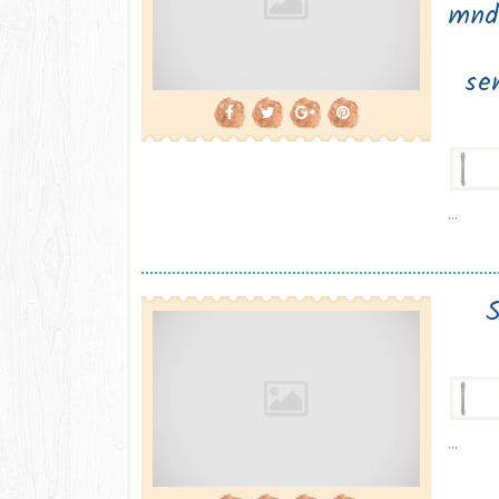
mnd
se
...
S
...