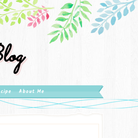
log
cipe
About Me