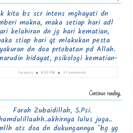
k kita bs scr intens mghayati dn
beri makna, maka setiap hari adl
ari kelahiran dn jg hari kematian,
aka stiap hari qt mlakukan pesta
yakuran dn doa prtobatan pd Allah.
marudin hidayat, psikologi kematian-
farahzu
8:53 PM
3 Comments
Continue reading...
Farah Zubaidillah, S.Psi.
hamdulillaahh..akhirnya lulus juga..
mllh ats doa dn dukungannya *bg yg