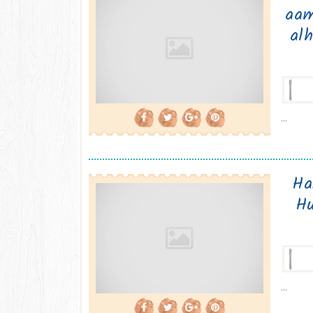
aam
al
...
Ha
Hu
...