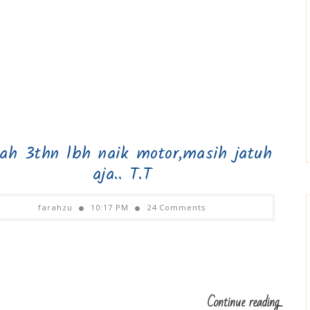
ah 3thn lbh naik motor,masih jatuh
aja.. T.T
farahzu
10:17 PM
24 Comments
Continue reading...