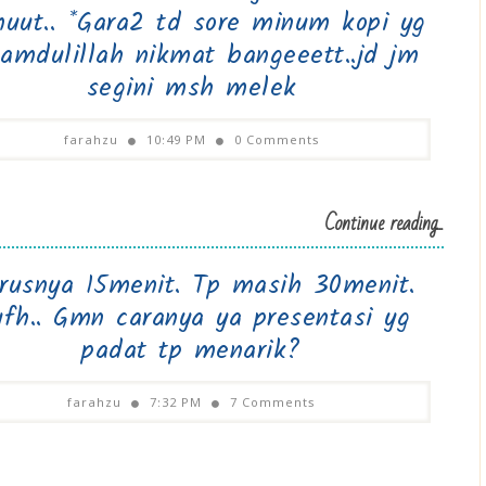
uut.. *Gara2 td sore minum kopi yg
hamdulillah nikmat bangeeett..jd jm
segini msh melek
farahzu
10:49 PM
0 Comments
Continue reading...
rusnya 15menit. Tp masih 30menit.
fh.. Gmn caranya ya presentasi yg
padat tp menarik?
farahzu
7:32 PM
7 Comments