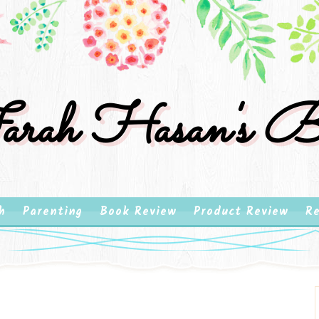
rah Hasan's B
h
Parenting
Book Review
Product Review
Re