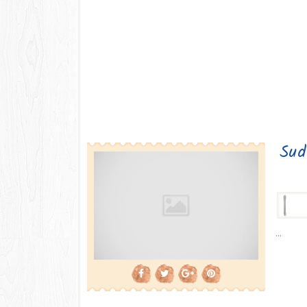
Sud
...