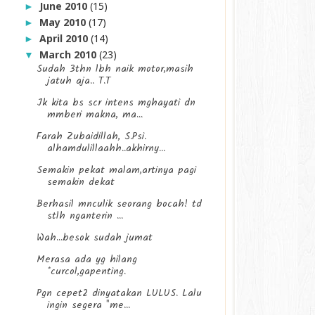
June 2010
(15)
►
May 2010
(17)
►
April 2010
(14)
►
March 2010
(23)
▼
Sudah 3thn lbh naik motor,masih
jatuh aja.. T.T
Jk kita bs scr intens mghayati dn
mmberi makna, ma...
Farah Zubaidillah, S.Psi.
alhamdulillaahh..akhirny...
Semakin pekat malam,artinya pagi
semakin dekat
Berhasil mnculik seorang bocah! td
stlh nganterin ...
Wah...besok sudah jumat
Merasa ada yg hilang
*curcol,gapenting.
Pgn cepet2 dinyatakan LULUS. Lalu
ingin segera "me...