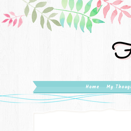
Fa
Home
My Thoug