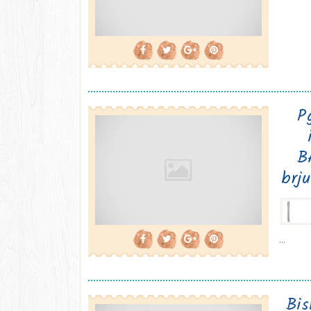
P
B
brj
...
Bi