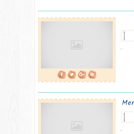
...
Mer
...