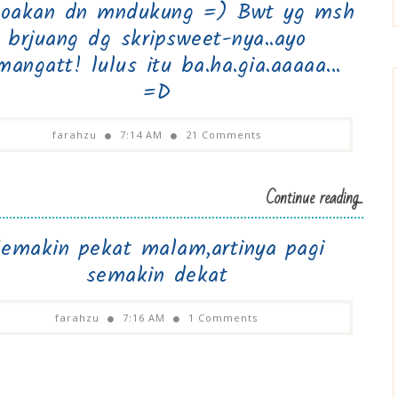
oakan dn mndukung =) Bwt yg msh
brjuang dg skripsweet-nya..ayo
mangatt! lulus itu ba.ha.gia.aaaaa...
=D
farahzu
7:14 AM
21 Comments
Continue reading...
emakin pekat malam,artinya pagi
semakin dekat
farahzu
7:16 AM
1 Comments