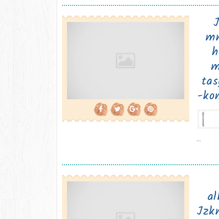
J
mm
h
m
tas
-ko
...
al
Jzk