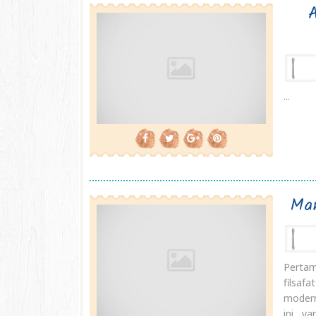
A
...
Man
Pertam
filsaf
modern
ini y