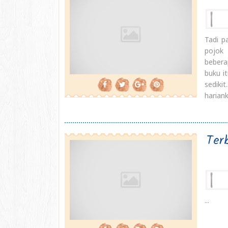
Tadi p
pojok 
bebera
buku i
sediki
hariank
Ter
...