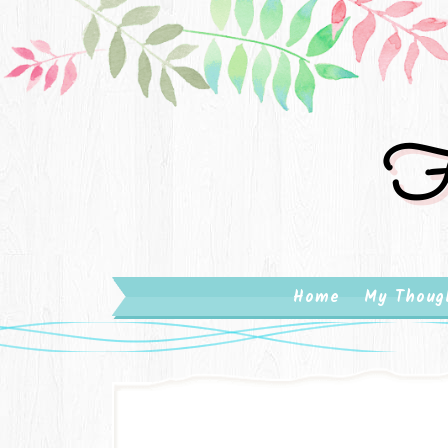
Fa
Home
My Thoug