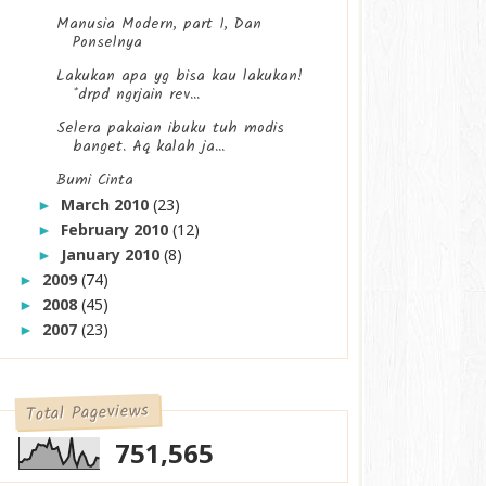
Manusia Modern, part 1, Dan
Ponselnya
Lakukan apa yg bisa kau lakukan!
*drpd ngrjain rev...
Selera pakaian ibuku tuh modis
banget. Aq kalah ja...
Bumi Cinta
March 2010
(23)
►
February 2010
(12)
►
January 2010
(8)
►
2009
(74)
►
2008
(45)
►
2007
(23)
►
Total Pageviews
751,565