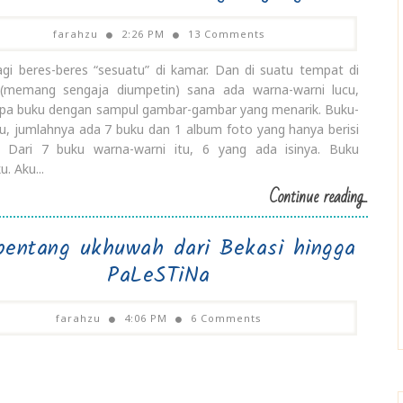
farahzu
2:26 PM
13 Comments
agi beres-beres “sesuatu” di kamar. Dan di suatu tempat di
(memang sengaja diumpetin) sana ada warna-warni lucu,
pa buku dengan sampul gambar-gambar yang menarik. Buku-
tu, jumlahnya ada 7 buku dan 1 album foto yang hanya berisi
t. Dari 7 buku warna-warni itu, 6 yang ada isinya. Buku
u. Aku...
Continue reading...
bentang ukhuwah dari Bekasi hingga
PaLeSTiNa
farahzu
4:06 PM
6 Comments