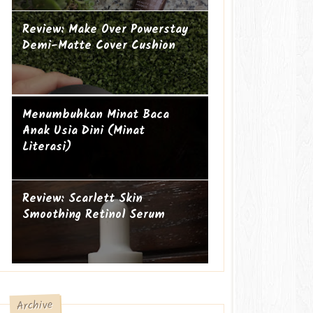
Review: Make Over Powerstay
Demi-Matte Cover Cushion
Mengapa perempuan itu sering
Ibu Introvert
Menumbuhkan Minat Baca
geer?
Anak Usia Dini (Minat
Literasi)
Review: Scarlett Skin
Smoothing Retinol Serum
Archive