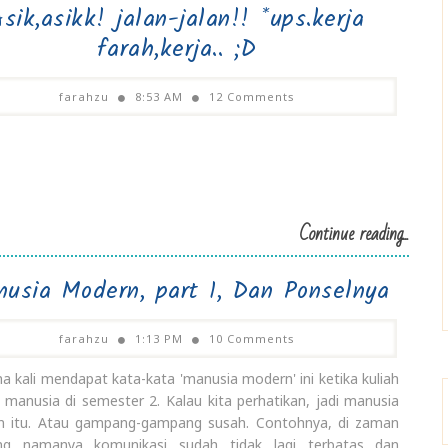
sik,asikk! jalan-jalan!! *ups.kerja
farah,kerja.. ;D
farahzu
8:53 AM
12 Comments
Continue reading...
usia Modern, part 1, Dan Ponselnya
farahzu
1:13 PM
10 Comments
a kali mendapat kata-kata 'manusia modern' ini ketika kuliah
at manusia di semester 2. Kalau kita perhatikan, jadi manusia
 itu. Atau gampang-gampang susah. Contohnya, di zaman
ang namanya komunikasi sudah tidak lagi terbatas dan