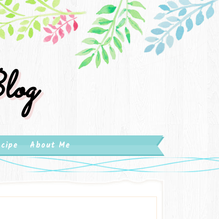
log
cipe
About Me