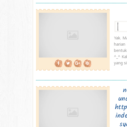
Yak. M
harian
bentuk
^_^ Ka
yang s
n
un
htt
ind
sy