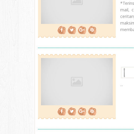
*Terin
mail, 
cerita
maksim
membay
...