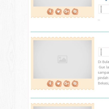
...
Di Bul
Gue lah
sampai
pindah
Bekasi,