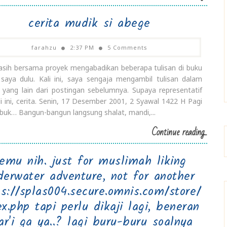
cerita mudik si abege
farahzu
2:37 PM
5 Comments
asih bersama proyek mengabadikan beberapa tulisan di buku
 saya dulu. Kali ini, saya sengaja mengambil tulisan dalam
 yang lain dari postingan sebelumnya. Supaya representatif
li ini, cerita. Senin, 17 Desember 2001, 2 Syawal 1422 H Pagi
ibuk… Bangun-bangun langsung shalat, mandi,...
Continue reading...
emu nih. just for muslimah liking
derwater adventure, not for another
ps://splas004.secure.omnis.com/store/
ex.php tapi perlu dikaji lagi, beneran
ar'i ga ya..? lagi buru-buru soalnya