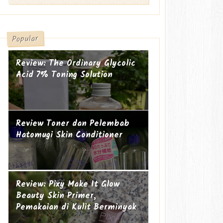
Popular
Review: The Ordinary Glycolic
Acid 7% Toning Solution
Review Toner dan Pelembab
Hatomugi Skin Conditioner
Suami-suami Jauh dari Istri
Cucu ke-19
Review: Pixy Make It Glow
Beauty Skin Primer,
Pemakaian di Kulit Berminyak