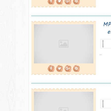
MP
e
...