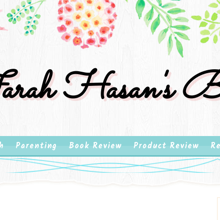
rah Hasan's B
h
Parenting
Book Review
Product Review
Re