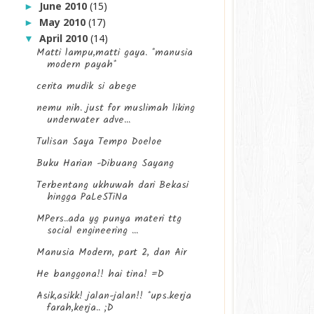
June 2010
(15)
►
May 2010
(17)
►
April 2010
(14)
▼
Matti lampu,matti gaya. *manusia
modern payah*
cerita mudik si abege
nemu nih. just for muslimah liking
underwater adve...
Tulisan Saya Tempo Doeloe
Buku Harian -Dibuang Sayang
Terbentang ukhuwah dari Bekasi
hingga PaLeSTiNa
MPers..ada yg punya materi ttg
social engineering ...
Manusia Modern, part 2, dan Air
He banggona!! hai tina! =D
Asik,asikk! jalan-jalan!! *ups.kerja
farah,kerja.. ;D