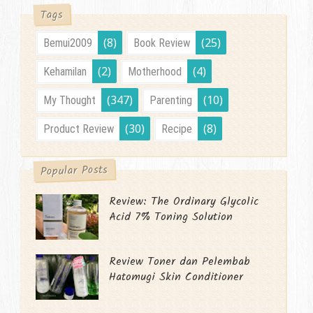
Tags
(8)
(25)
Bemui2009
Book Review
(2)
(4)
Kehamilan
Motherhood
(347)
(10)
My Thought
Parenting
(30)
(8)
Product Review
Recipe
Popular Posts
Review: The Ordinary Glycolic
Acid 7% Toning Solution
Review Toner dan Pelembab
Hatomugi Skin Conditioner