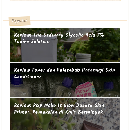
Popular
Review: The Ordinary Glycolic Acid 7%
Toning Solution
Review Toner dan Pelembab Hatomugi Skin
Conditioner
Suami-suami Jauh dari Istri
Cucu ke-19
Review: Pixy Make It Glow Beauty Skin
Primer, Pemakaian di Kulit Berminyak