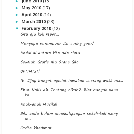
June 2010
(15)
►
May 2010
(17)
►
April 2010
(14)
►
March 2010
(23)
►
February 2010
(12)
▼
Gitu aja kok repot…
Mengapa perempuan itu sering geer?
Andai di antara kita ada cinta
Sekolah Gratis Ala Orang Gila
OPTIMIST!
Ih. Jijay banget ngeliat lawakan seorang wakil rak...
Ehm. Nulis ah. Tentang nikah2. Biar banyak yang
ko...
Anak-anak Musikal
Bila anda belum menikah,jangan sekali-kali iseng
m...
Cerita khadimat