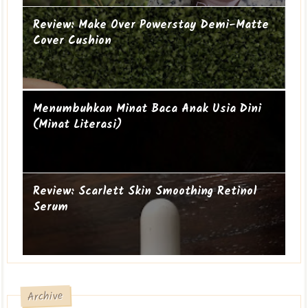
Review: Make Over Powerstay Demi-Matte
Cover Cushion
Mengapa perempuan itu sering geer?
Ibu Introvert
Menumbuhkan Minat Baca Anak Usia Dini
(Minat Literasi)
Review: Scarlett Skin Smoothing Retinol
Serum
Archive