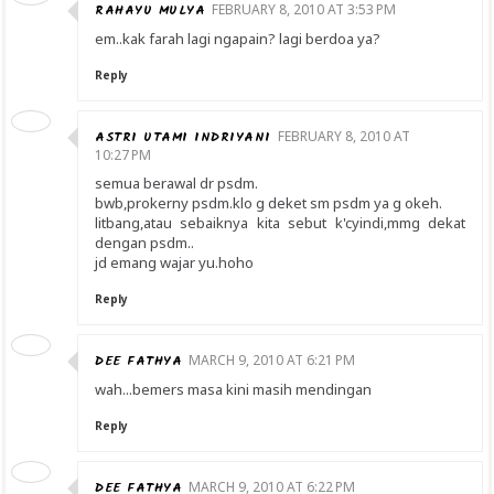
RAHAYU MULYA
FEBRUARY 8, 2010 AT 3:53 PM
em..kak farah lagi ngapain? lagi berdoa ya?
Reply
ASTRI UTAMI INDRIYANI
FEBRUARY 8, 2010 AT
10:27 PM
semua berawal dr psdm.
bwb,prokerny psdm.klo g deket sm psdm ya g okeh.
litbang,atau sebaiknya kita sebut k'cyindi,mmg dekat
dengan psdm..
jd emang wajar yu.hoho
Reply
DEE FATHYA
MARCH 9, 2010 AT 6:21 PM
wah...bemers masa kini masih mendingan
Reply
DEE FATHYA
MARCH 9, 2010 AT 6:22 PM