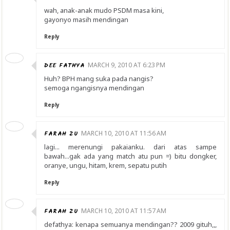
wah, anak-anak mudo PSDM masa kini,
gayonyo masih mendingan
Reply
DEE FATHYA
MARCH 9, 2010 AT 6:23 PM
Huh? BPH mang suka pada nangis?
semoga ngangisnya mendingan
Reply
FARAH ZU
MARCH 10, 2010 AT 11:56 AM
lagi... merenungi pakaianku. dari atas sampe
bawah...gak ada yang match atu pun =) bitu dongker,
oranye, ungu, hitam, krem, sepatu putih
Reply
FARAH ZU
MARCH 10, 2010 AT 11:57 AM
defathya: kenapa semuanya mendingan?? 2009 gituh,,,