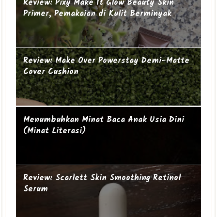
Suami-suami Jauh dari Istri
Cucu ke-19
Review: Pixy Make It Glow Beauty Skin
Primer, Pemakaian di Kulit Berminyak
Review: Make Over Powerstay Demi-Matte
Cover Cushion
Mengapa perempuan itu sering geer?
Ibu Introvert
Menumbuhkan Minat Baca Anak Usia Dini
(Minat Literasi)
Review: Scarlett Skin Smoothing Retinol
Serum