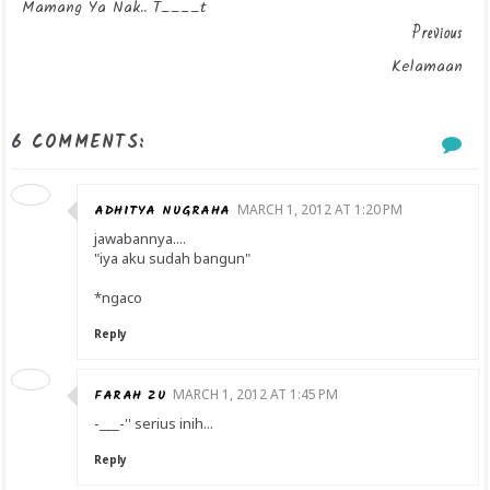
Mamang Ya Nak.. T____t
Previous
Kelamaan
6 COMMENTS:
ADHITYA NUGRAHA
MARCH 1, 2012 AT 1:20 PM
jawabannya....
"iya aku sudah bangun"
*ngaco
Reply
FARAH ZU
MARCH 1, 2012 AT 1:45 PM
-___-'' serius inih...
Reply