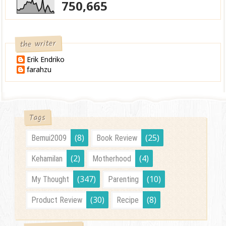
750,665
the writer
Erik Endriko
farahzu
Tags
(8)
(25)
Bemui2009
Book Review
(2)
(4)
Kehamilan
Motherhood
(347)
(10)
My Thought
Parenting
(30)
(8)
Product Review
Recipe