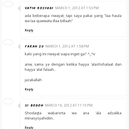
VATIH ROSYADI
MARCH 1, 2012 AT 1:53 PM
ada beberapa riwayat, tapi saya pakai yang "laa haula
wa laa quwwata illaa billaah"
Reply
FARAH ZU
MARCH 1, 2012 AT 1:58 PM
kalo yang ini riwayat siapa inget ga? ^_^v
anw, sama ya dengan ketika hayya 'alashshalaat dan
hayya 'alal falaah..
jazakallah
Reply
SI BODOH
MARCH 16, 2012 AT 11:15 PM
Shodaqta wabarorta wa ana 'ala adzalika
minasysyahidiin..
Reply