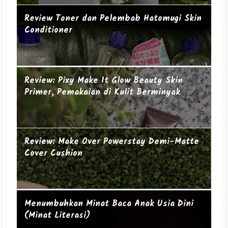
Review Toner dan Pelembab Hatomugi Skin
Conditioner
Suami-suami Jauh dari Istri
Cucu ke-19
Review: Pixy Make It Glow Beauty Skin
Primer, Pemakaian di Kulit Berminyak
Review: Make Over Powerstay Demi-Matte
Cover Cushion
Mengapa perempuan itu sering geer?
Ibu Introvert
Menumbuhkan Minat Baca Anak Usia Dini
(Minat Literasi)