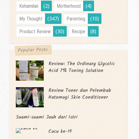
(2)
(4)
Kehamilan
Motherhood
(347)
(10)
My Thought
Parenting
(30)
(8)
Product Review
Recipe
Popular Posts
Review: The Ordinary Glycolic
Acid 7% Toning Solution
Review Toner dan Pelembab
Hatomugi Skin Conditioner
Suami-suami Jauh dari Istri
Cucu ke-19