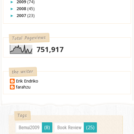
2009
(74)
►
2008
(45)
►
2007
(23)
►
Total Pageviews
751,917
the writer
Erik Endriko
farahzu
Tags
(8)
(25)
Bemui2009
Book Review