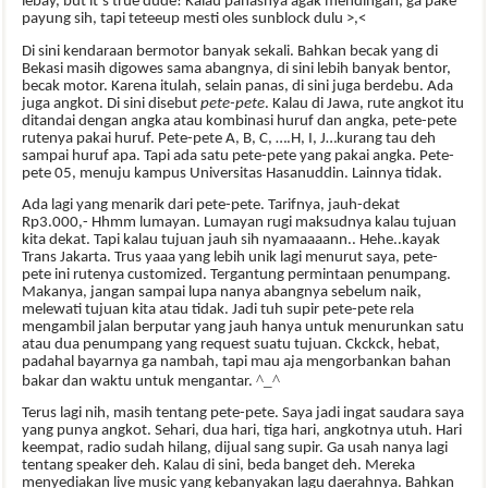
lebay, but it’s true dude! Kalau panasnya agak mendingan, ga pake
payung sih, tapi teteeup mesti oles sunblock dulu >,<
Di sini kendaraan bermotor banyak sekali. Bahkan becak yang di
Bekasi masih digowes sama abangnya, di sini lebih banyak bentor,
becak motor. Karena itulah, selain panas, di sini juga berdebu. Ada
juga angkot. Di sini disebut
pete-pete
. Kalau di Jawa, rute angkot itu
ditandai dengan angka atau kombinasi huruf dan angka, pete-pete
rutenya pakai huruf. Pete-pete A, B, C, ….H, I, J…kurang tau deh
sampai huruf apa. Tapi ada satu pete-pete yang pakai angka. Pete-
pete 05, menuju kampus Universitas Hasanuddin. Lainnya tidak.
Ada lagi yang menarik dari pete-pete. Tarifnya, jauh-dekat
Rp3.000,- Hhmm lumayan. Lumayan rugi maksudnya kalau tujuan
kita dekat. Tapi kalau tujuan jauh sih nyamaaaann.. Hehe..kayak
Trans Jakarta. Trus yaaa yang lebih unik lagi menurut saya, pete-
pete ini rutenya customized. Tergantung permintaan penumpang.
Makanya, jangan sampai lupa nanya abangnya sebelum naik,
melewati tujuan kita atau tidak. Jadi tuh supir pete-pete rela
mengambil jalan berputar yang jauh hanya untuk menurunkan satu
atau dua penumpang yang request suatu tujuan. Ckckck, hebat,
padahal bayarnya ga nambah, tapi mau aja mengorbankan bahan
^_^
bakar dan waktu untuk mengantar.
Terus lagi nih, masih tentang pete-pete. Saya jadi ingat saudara saya
yang punya angkot. Sehari, dua hari, tiga hari, angkotnya utuh. Hari
keempat, radio sudah hilang, dijual sang supir. Ga usah nanya lagi
tentang speaker deh. Kalau di sini, beda banget deh. Mereka
menyediakan live music yang kebanyakan lagu daerahnya. Bahkan