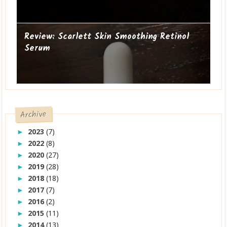
Review: Scarlett Skin Smoothing Retinol
Serum
Archive
2023
(7)
►
2022
(8)
►
2020
(27)
►
2019
(28)
►
2018
(18)
►
2017
(7)
►
2016
(2)
►
2015
(11)
►
2014
(13)
►