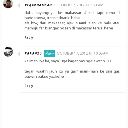
TEGARHAMZAH
OCTOBER 17, 2012 AT 5:21 AM
duh.. sayangnya, ke makassar 4 kali tapi cuma di
bandaranya, transit doank. haha.
eh btw, dari makassar, ajak suami jalan ke palu atau
mamuju far, biar gak bosen di makassar terus. hehe
Reply
FARAHZU
OCTOBER 17, 2012 AT 10:08 AM
ka iman: iya ka, saya juga kaget pas ngelewatin.. :D
tegar: waahh jauh itu ya gar? main-main ke sini gar..
bawain bakso ya..hehe
Reply