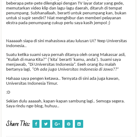
beberapa pete-pete dilengkapi dengan TV layar datar yang gede,
memutarkan video klip dan lagu-lagu daerah, ditaruh di tempat
penumpang. Subhanallaah, berarti untuk penumpang kan, bukan
untuk si supir sendiri? Niat menghibur dan memberi pelayanan
ekstra pada penumpang cukup perlu saya kasih jempol ;)
Naaaaah siapa di sini mahasiswa atau lulusan UI? Yeep Universitas
Indonesia..
Suatu ketika suami saya pernah ditanya oleh orang Makassar asli,
“Kuliah di mana Kita?” (‘kita’ berarti ‘kamu, anda’). Suami saya
menjawab, “Di Universitas Indonesia”. Eeeh orang itu malah
bertanya lagi,
“Oh ada juga Universitas Indonesia di Jawa??”
Hahaaa saya pengen ketawa.. Ternyata di sini ada juga kawan,
Universitas Indonesia Timur.
:D
Sekian dulu aaaaah, kapan-kapan sambung lagi.. Semoga segera.
Saya rindu nge-blog, huhuu..
Share This: