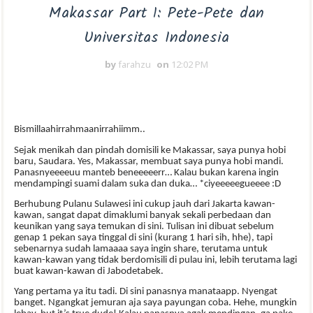
Makassar Part 1: Pete-Pete dan
Universitas Indonesia
by
farahzu
on
12:02 PM
Bismillaahirrahmaanirrahiimm..
Sejak menikah dan pindah domisili ke Makassar, saya punya hobi
baru, Saudara. Yes, Makassar, membuat saya punya hobi mandi.
Panasnyeeeeuu manteb beneeeeerr… Kalau bukan karena ingin
mendampingi suami dalam suka dan duka… *ciyeeeeegueeee :D
Berhubung Pulanu Sulawesi ini cukup jauh dari Jakarta kawan-
kawan, sangat dapat dimaklumi banyak sekali perbedaan dan
keunikan yang saya temukan di sini. Tulisan ini dibuat sebelum
genap 1 pekan saya tinggal di sini (kurang 1 hari sih, hhe), tapi
sebenarnya sudah lamaaaa saya ingin share, terutama untuk
kawan-kawan yang tidak berdomisili di pulau ini, lebih terutama lagi
buat kawan-kawan di Jabodetabek.
Yang pertama ya itu tadi. Di sini panasnya manataapp. Nyengat
banget. Ngangkat jemuran aja saya payungan coba. Hehe, mungkin