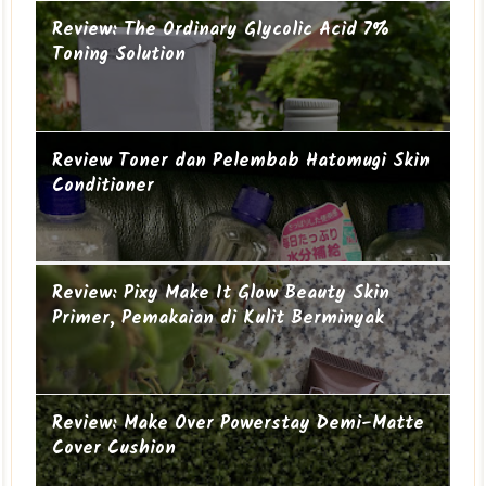
Review: The Ordinary Glycolic Acid 7%
Toning Solution
Review Toner dan Pelembab Hatomugi Skin
Conditioner
Suami-suami Jauh dari Istri
Cucu ke-19
Review: Pixy Make It Glow Beauty Skin
Primer, Pemakaian di Kulit Berminyak
Review: Make Over Powerstay Demi-Matte
Cover Cushion