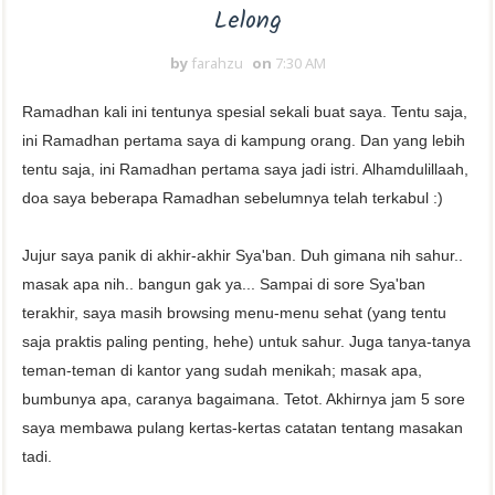
Lelong
by
farahzu
on
7:30 AM
Ramadhan kali ini tentunya spesial sekali buat saya. Tentu saja,
ini Ramadhan pertama saya di kampung orang. Dan yang lebih
tentu saja, ini Ramadhan pertama saya jadi istri. Alhamdulillaah,
doa saya beberapa Ramadhan sebelumnya telah terkabul :)
Jujur saya panik di akhir-akhir Sya'ban. Duh gimana nih sahur..
masak apa nih.. bangun gak ya... Sampai di sore Sya'ban
terakhir, saya masih browsing menu-menu sehat (yang tentu
saja praktis paling penting, hehe) untuk sahur. Juga tanya-tanya
teman-teman di kantor yang sudah menikah; masak apa,
bumbunya apa, caranya bagaimana. Tetot. Akhirnya jam 5 sore
saya membawa pulang kertas-kertas catatan tentang masakan
tadi.