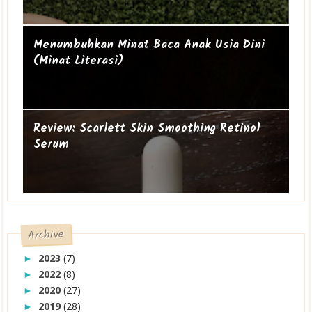
Mengapa perempuan itu sering geer?
Ibu Introvert
Menumbuhkan Minat Baca Anak Usia Dini
(Minat Literasi)
Review: Scarlett Skin Smoothing Retinol
Serum
Archive
2023
(7)
►
2022
(8)
►
2020
(27)
►
2019
(28)
►