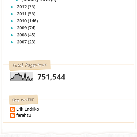
2012
(35)
►
2011
(56)
►
2010
(146)
►
2009
(74)
►
2008
(45)
►
2007
(23)
►
Total Pageviews
751,544
the writer
Erik Endriko
farahzu