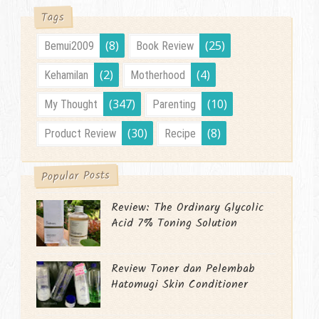
Tags
(8)
(25)
Bemui2009
Book Review
(2)
(4)
Kehamilan
Motherhood
(347)
(10)
My Thought
Parenting
(30)
(8)
Product Review
Recipe
Popular Posts
Review: The Ordinary Glycolic
Acid 7% Toning Solution
Review Toner dan Pelembab
Hatomugi Skin Conditioner