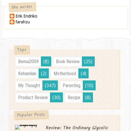
the writer
Erik Endriko
farahzu
Tags
(8)
(25)
Bemui2009
Book Review
(2)
(4)
Kehamilan
Motherhood
(347)
(10)
My Thought
Parenting
(30)
(8)
Product Review
Recipe
Popular Posts
Review: The Ordinary Glycolic