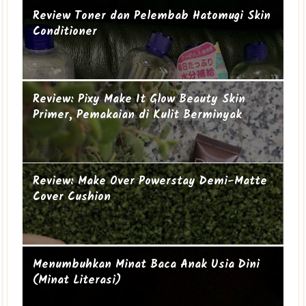
Review: The Ordinary Glycolic Acid 7%
Review Toner dan Pelembab Hatomugi Skin
Toning Solution
Conditioner
Suami-suami Jauh dari Istri
Cucu ke-19
Review: Pixy Make It Glow Beauty Skin
Primer, Pemakaian di Kulit Berminyak
Review: Make Over Powerstay Demi-Matte
Cover Cushion
Mengapa perempuan itu sering geer?
Ibu Introvert
Menumbuhkan Minat Baca Anak Usia Dini
(Minat Literasi)