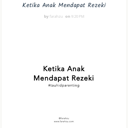
Ketika Anak Mendapat Rezeki
by
farahzu
on
9:20 PM