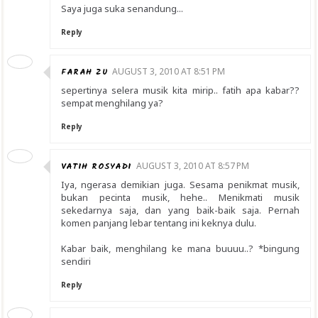
Saya juga suka senandung...
Reply
FARAH ZU
AUGUST 3, 2010 AT 8:51 PM
sepertinya selera musik kita mirip.. fatih apa kabar??
sempat menghilang ya?
Reply
VATIH ROSYADI
AUGUST 3, 2010 AT 8:57 PM
Iya, ngerasa demikian juga. Sesama penikmat musik,
bukan pecinta musik, hehe.. Menikmati musik
sekedarnya saja, dan yang baik-baik saja. Pernah
komen panjang lebar tentang ini keknya dulu.
Kabar baik, menghilang ke mana buuuu..? *bingung
sendiri
Reply