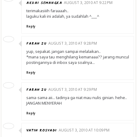
AKUAI SEMANGKA
AUGUST 3, 2010 AT 9:22 PM
terimakasiiih faraaaah..
laguku kali ini adalah, ya sudahlah ^___^
Reply
FARAH ZU
AUGUST 3, 2010 AT 9:28 PM
yup, sepakat. jangan sampai melalaikan..
*mana saya tau menghilang kemanaaa?? jarang muncul
postingannya di inbox saya soalnya...
Reply
FARAH ZU
AUGUST 3, 2010 AT 9:29 PM
sama-sama aii... tadinya ga niat mau nulis ginian. hehe..
JANGAN MENYERAH
Reply
VATIH ROSYADI
AUGUST 3, 2010 AT 10:09 PM