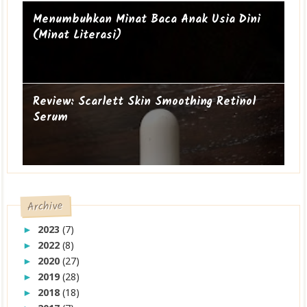
Mengapa perempuan itu sering geer?
Ibu Introvert
Menumbuhkan Minat Baca Anak Usia Dini
(Minat Literasi)
Review: Scarlett Skin Smoothing Retinol
Serum
Archive
2023
(7)
►
2022
(8)
►
2020
(27)
►
2019
(28)
►
2018
(18)
►