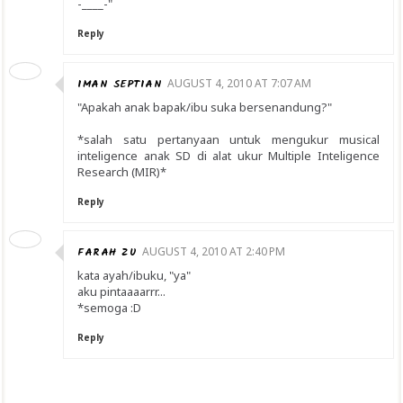
-____-"
Reply
IMAN SEPTIAN
AUGUST 4, 2010 AT 7:07 AM
"Apakah anak bapak/ibu suka bersenandung?"
*salah satu pertanyaan untuk mengukur musical
inteligence anak SD di alat ukur Multiple Inteligence
Research (MIR)*
Reply
FARAH ZU
AUGUST 4, 2010 AT 2:40 PM
kata ayah/ibuku, "ya"
aku pintaaaarrr...
*semoga :D
Reply