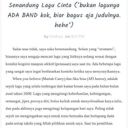
Senandung Lagu Cinta (*bukan lagunya
ADA BAND kok, biar bagus aja judulnya.
hehe*)
by
farahzu
on
8:37 PM
Sadar atau tidak, saya suka bersenandung. Selain yang “otomatis”,
biasanya saya sengaja mencari lagu yang liriknya sedang sesuai dengan
kondisi kognisi maupun afektif (perasaan) saya saat itu. Ada beberapa lagu
yang sangat saya ingat berdasarkan konteks ketika saya menyanyikannya.
When you believe (Mariah Carey) dan Aku bisa (AFI Junior); adalah
sejoli lagu yang selalu terdengar dari kamar kosan saya pada bulan-bulan
awal tahun 2008. Lagu yang mengiringi keberhasilan, kebingungan,
semangat, jiper, percaya diri, bolos kuliah untuk menyelesaikan karya tulis,
dan pada akhirnya juga mengiringi kelapangan hati saya. Paling tidak
sejoli ini mengingatkan saya untuk terus berusaha dan berlapang dada
pada setiap takdir yang Allah pilihkan untuk saya. Saat itu pemilihan