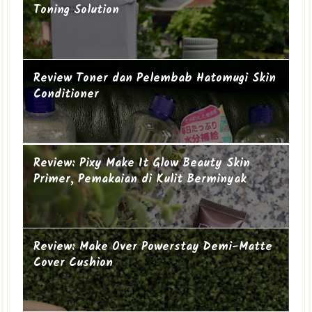
Toning Solution
Review Toner dan Pelembab Hatomugi Skin
Conditioner
Suami-suami Jauh dari Istri
Cucu ke-19
Review: Pixy Make It Glow Beauty Skin
Primer, Pemakaian di Kulit Berminyak
Review: Make Over Powerstay Demi-Matte
Cover Cushion