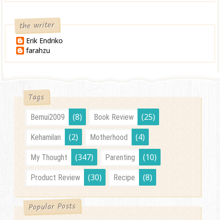
the writer
Erik Endriko
farahzu
Tags
(8)
(25)
Bemui2009
Book Review
(2)
(4)
Kehamilan
Motherhood
(347)
(10)
My Thought
Parenting
(30)
(8)
Product Review
Recipe
Popular Posts