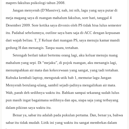
mapres fakultas psikologi tahun 2008.
Jangan menyerah (D’Massive); nah, ini nih, lagu yang saya putar di
meja magang saya di ruangan mahalum fakultas, sore hari, tanggal 4
Desember 2009. Sore ketika saya divonis oleh PS tidak bisa lulus semester
itu. Padahal sebelumnya, outline saya baru saja di-ACC dengan kepuasan
dari wajah beliau. T_T Keluar dari ruangan PS, saya menuju kamar mandi
gedung H dan menangis. Tanpa suara, tertahan.
Setengah berlari takut bertemu orang lagi, aku keluar menuju ruang
mahalum yang sepi. Di “mejaku”, di pojok ruangan, aku menangis lagi,
menumpahkan air mata dan kekecewaan yang sangat, yang tadi tertahan.
Kubuka kembali laptop, mengutak-atik bab 1, memutar lagu Jangan
Menyerah berulang-ulang, sambil sejadi-jadinya mengalirkan air mata.
Wah, parah deh sedihnya waktu itu. Bahkan sampai sekarang sudah lulus
pun masih ingat bagaimana sedihnya dan apa, siapa saja yang terbayang
dalam pikiran saya waktu itu.
Benar ya, sabar itu adalah pada pukulan pertama. Dan, benar ya, bahwa
sabar itu tidak mudah. Lirik ini yang waktu itu sangat membekas dalam