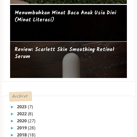
Mengapa perempuan itu sering geer?
Ibu Introvert
Menumbuhkan Minat Baca Anak Usia Dini
(Minat Literasi)
Review: Scarlett Skin Smoothing Retinol
Serum
Archive
2023
(7)
►
2022
(8)
►
2020
(27)
►
2019
(28)
►
2018
(18)
►