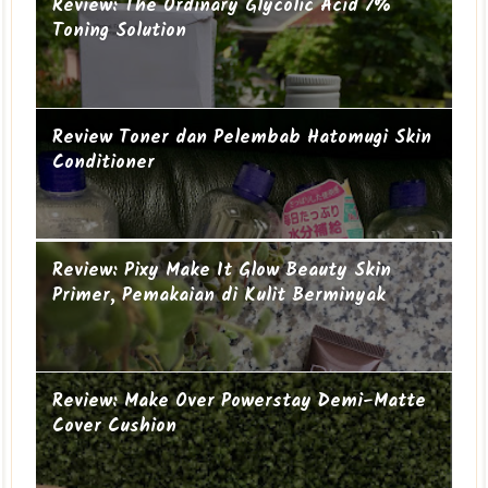
Review: The Ordinary Glycolic Acid 7%
Toning Solution
Review Toner dan Pelembab Hatomugi Skin
Conditioner
Suami-suami Jauh dari Istri
Cucu ke-19
Review: Pixy Make It Glow Beauty Skin
Primer, Pemakaian di Kulit Berminyak
Review: Make Over Powerstay Demi-Matte
Cover Cushion