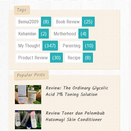
Tags
(8)
(25)
Bemui2009
Book Review
(2)
(4)
Kehamilan
Motherhood
(347)
(10)
My Thought
Parenting
(30)
(8)
Product Review
Recipe
Popular Posts
Review: The Ordinary Glycolic
Acid 7% Toning Solution
Review Toner dan Pelembab
Hatomugi Skin Conditioner