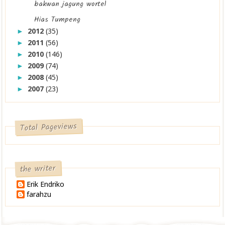
bakwan jagung wortel
Hias Tumpeng
2012
(35)
►
2011
(56)
►
2010
(146)
►
2009
(74)
►
2008
(45)
►
2007
(23)
►
Total Pageviews
the writer
Erik Endriko
farahzu