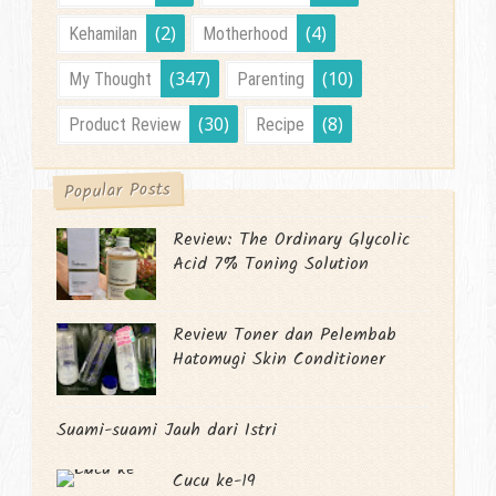
(2)
(4)
Kehamilan
Motherhood
(347)
(10)
My Thought
Parenting
(30)
(8)
Product Review
Recipe
Popular Posts
Review: The Ordinary Glycolic
Acid 7% Toning Solution
Review Toner dan Pelembab
Hatomugi Skin Conditioner
Suami-suami Jauh dari Istri
Cucu ke-19