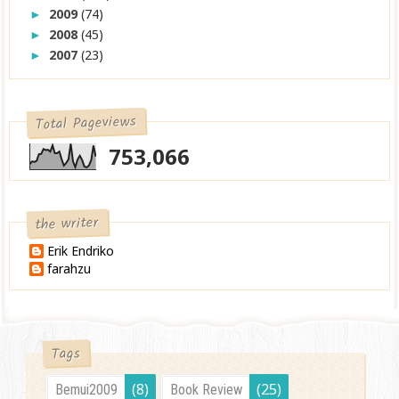
2009
(74)
►
2008
(45)
►
2007
(23)
►
Total Pageviews
753,066
the writer
Erik Endriko
farahzu
Tags
(8)
(25)
Bemui2009
Book Review