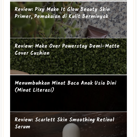
Suami-suami Jauh dari Istri
Cucu ke-19
Ibu Introvert
Review: Pixy Make It Glow Beauty Skin
Primer, Pemakaian di Kulit Berminyak
Review: Make Over Powerstay Demi-Matte
Cover Cushion
Mengapa perempuan itu sering geer?
Menumbuhkan Minat Baca Anak Usia Dini
(Minat Literasi)
Review: Scarlett Skin Smoothing Retinol
Serum