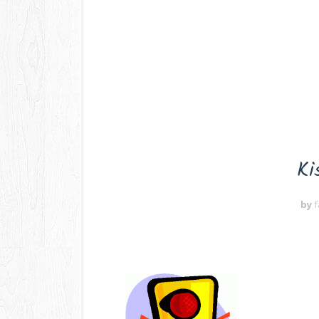
Ki
by
f