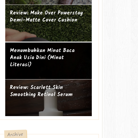
Review: Make Over Powerstay
Demi-Matte Cover Cushion
Mengapa perempuan itu sering
Ibu Introvert
Menumbuhkan Minat Baca
geer?
Anak Usia Dini (Minat
Literasi)
Review: Scarlett Skin
Smoothing Retinol Serum
Archive