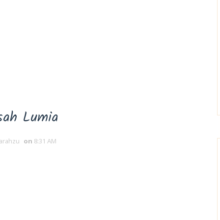
sah Lumia
arahzu
on
8:31 AM