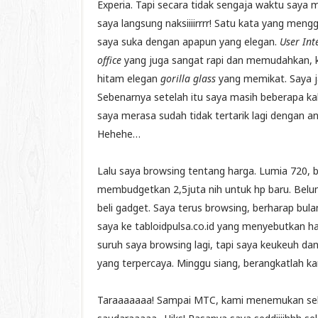
Experia. Tapi secara tidak sengaja waktu saya
saya langsung naksiiiirrrr! Satu kata yang me
saya suka dengan apapun yang elegan.
User Int
office
yang juga sangat rapi dan memudahkan, k
hitam elegan
gorilla glass
yang memikat. Saya ja
Sebenarnya setelah itu saya masih beberapa ka
saya merasa sudah tidak tertarik lagi dengan 
Hehehe…
Lalu saya browsing tentang harga. Lumia 720, bu
membudgetkan 2,5juta nih untuk hp baru. Bel
beli gadget. Saya terus browsing, berharap bu
saya ke tabloidpulsa.co.id yang menyebutkan h
suruh saya browsing lagi, tapi saya keukeuh d
yang terpercaya. Minggu siang, berangkatlah k
Taraaaaaaa! Sampai MTC, kami menemukan sebu