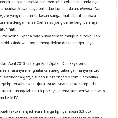
 mampir ke outlet Nokia dan mencoba-coba seri Lumia-nya,
nggambarkan kesan saya terhadap Lumia adalah,
elegant
. Dan
erface
yang rapi dan terkesan sangat niat dibuat, aplikasi
amera dengan lensa Carl Zeiss yang cemerlang, dan layar
tuh hati.
li mencoba Experia baik punya teman maupun di toko. Tapi,
android. Windows Phone mengalihkan dunia gadget saya.
lan April 2013 di harga Rp 3,5juta.
Duh saya baru
um rela rasanya menghabiskan uang tabungan hanya untuk
lan Oktober harganya sudah turun *ngarep.com. Sampailah
arga hp tersebut Rp1,9juta. WOW. Suami agak sangsi, dia
an suami pun ngalah untuk percaya karena sumbernya dari web
ami ke MTC.
ah fakta menyedihkan. Harga hp-nya masih 3,3juta