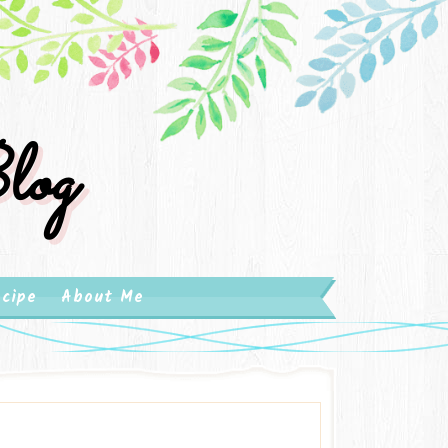
log
cipe
About Me