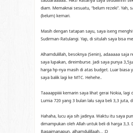
saudaraaaaa.. Hiks! Rasanya saya seddiiiihhh se
diam. Memaknai sesuatu, “belum rezeki”. Yah, sa
(belum) kemari.
Masih dengan tatapan sayu, saya iseng menghi
Sudirman-Ratulangi. Yap, di situlah saya bisa
Alhamdulillah, besoknya (Senin), adaaaaa saja r
saya lupakan, direimburse. Jadi saya punya 3,5j
harga hp-nya masih di atas budget. Luar biasa 
saya balik lagi ke MTC. Hehehe..
Taaaappiiiii kemarin saya lihat gerai Nokia, l
Lumia 720 yang 3 bulan lalu saya beli 3,3 juta, 
Hahaha, lucu aja sih jadinya. Waktu itu saya pun
dimampukan oleh Allah untuk beli di harga 3,3.
Bagaimanapun, alhamdulillaah… :D