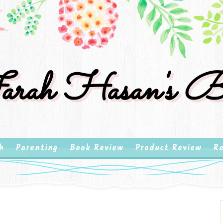
rah Hasan's B
h
Parenting
Book Review
Product Review
Re