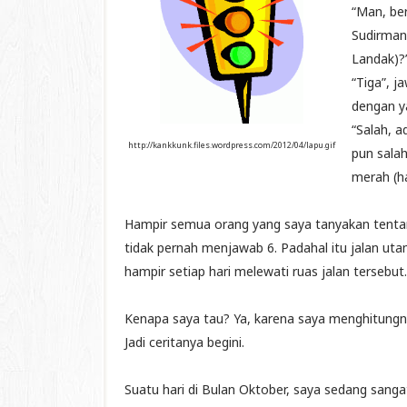
“Man, ber
Sudirman 
Landak)?
“Tiga”, 
dengan ya
“Salah, a
http://kankkunk.files.wordpress.com/2012/04/lapu.gif
pun salah
merah (ha
Hampir semua orang yang saya tanyakan tentan
tidak pernah menjawab 6. Padahal itu jalan ut
hampir setiap hari melewati ruas jalan tersebut.
Kenapa saya tau? Ya, karena saya menghitungn
Jadi ceritanya begini.
Suatu hari di Bulan Oktober, saya sedang sangat