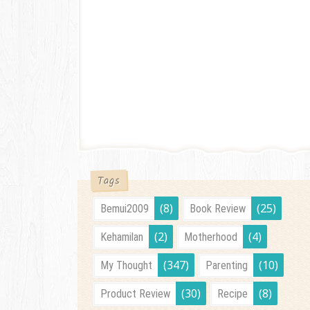
Tags
(8)
(25)
Bemui2009
Book Review
(2)
(4)
Kehamilan
Motherhood
(347)
(10)
My Thought
Parenting
(30)
(8)
Product Review
Recipe