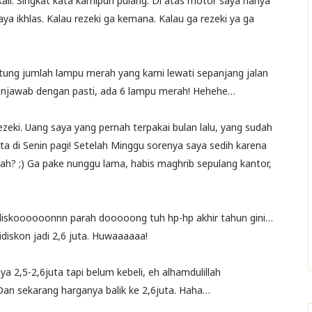
kali. Singkat kata kamipun pulang. Di atas motor saya hanya
ya ikhlas. Kalau rezeki ga kemana. Kalau ga rezeki ya ga
tung jumlah lampu merah yang kami lewati sepanjang jalan
 menjawab dengan pasti, ada 6 lampu merah! Hehehe…
ezeki. Uang saya yang pernah terpakai bulan lalu, yang sudah
uta di Senin pagi! Setelah Minggu sorenya saya sedih karena
yah? ;) Ga pake nunggu lama, habis maghrib sepulang kantor,
agi diskoooooonnn parah dooooong tuh hp-hp akhir tahun gini…
didiskon jadi 2,6 juta. Huwaaaaaa!
ya 2,5-2,6juta tapi belum kebeli, eh alhamdulillah
 Dan sekarang harganya balik ke 2,6juta. Haha…